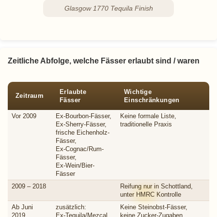
Glasgow 1770 Tequila Finish
Zeitliche Abfolge, welche Fässer erlaubt sind / waren
Erlaubte
Wichtige
Zeitraum
Fässer
Einschränkungen
Vor 2009
Ex-Bourbon-Fässer,
Keine formale Liste,
Ex-Sherry-Fässer,
traditionelle Praxis
frische Eichenholz-
Fässer,
Ex-Cognac/Rum-
Fässer,
Ex-Wein/Bier-
Fässer
2009 – 2018
Reifung nur in Schottland,
unter
HMRC
Kontrolle
Ab Juni
zusätzlich:
Keine Steinobst-Fässer,
2019
Ex-Tequila/Mezcal,
keine Zucker-Zugaben,