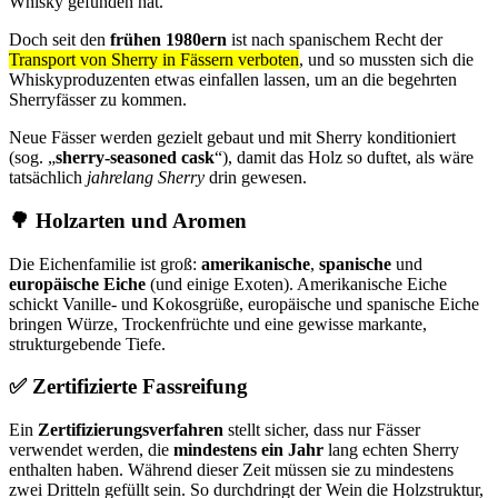
Whisky gefunden hat.
Doch seit den
frühen 1980ern
ist nach spanischem Recht der
Transport von Sherry in Fässern verboten
, und so mussten sich die
Whiskyproduzenten etwas einfallen lassen, um an die begehrten
Sherryfässer zu kommen.
Neue Fässer werden gezielt gebaut und mit Sherry konditioniert
(sog.
sherry‑seasoned cask
), damit das Holz so duftet, als wäre
tatsächlich
jahrelang Sherry
drin gewesen.
🌳
Holzarten und Aromen
Die Eichenfamilie ist groß:
amerikanische
,
spanische
und
europäische Eiche
(und einige Exoten). Amerikanische Eiche
schickt Vanille- und Kokosgrüße, europäische und spanische Eiche
bringen Würze, Trockenfrüchte und eine gewisse markante,
strukturgebende Tiefe.
✅
Zertifizierte Fassreifung
Ein
Zertifizierungsverfahren
stellt sicher, dass nur Fässer
verwendet werden, die
mindestens ein Jahr
lang echten Sherry
enthalten haben. Während dieser Zeit müssen sie zu mindestens
zwei Dritteln gefüllt sein. So durchdringt der Wein die Holzstruktur,