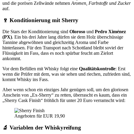
und die porösen Zellwände nehmen
Aromen, Farbstoffe und Zucker
auf.
🍷
Konditionierung mit Sherry
Die Stars der Konditionierung sind
Oloroso
und
Pedro Ximénez
(PX)
. Ein bis drei Jahre lang dürfen sie dem Holz überschüssige
Tannine abgewöhnen und gleichzeitig Aroma und Farbe
hinterlassen. Für den Transport nach Schottland bleibt soviel der
Flüssigkeit im Fass, dass es noch spürbar feucht am Zielort
ankommt.
Vor dem Befüllen mit Whisky folgt eine
Qualitätskontrolle
: Erst
wenn die Prüfer mit dem, was sie sehen und riechen, zufrieden sind,
kommt Whisky ins Fass.
Aber wenn schon ein einziges Jahr genügen soll, um den gloriosen
Anschein von
Ex‑Sherry
zu retten, überrascht es kaum, dass ein
Sherry Cask Finish
fröhlich für unter 20 Euro verramscht wird:
Angeboten für EUR 19,90
🔬
Variablen der Whiskyreifung