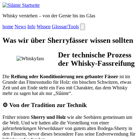
Whisky verstehen – von der Gerste bis ins Glas
home
News
Info
Wissen
Glossar/Tools
Was wir über Sherryfässer wissen sollten
Der technische Prozess
der Whisky-Fassreifung
Die
Reifung oder Konditionierung neu gebauter Fässer
ist im
Grunde das Fitnessstudio für Holz: ein bisschen Schwitzen, etwas
Zeit und am Ende steht ein Fass mit Charakter, das dem Whisky
mehr zu sagen hat als nur
Slàinte
.
⚙️
Von der Tradition zur Technik
Früher reisten
Sherry und Holz
wie alte Seebären gemeinsam um
die Welt. Und wir hatten alle die Vorstellung von einer
jahrzehntelangen Verweildauer
von gutem alten Bodega‑Sherry in
den Fässern, bevor dieses besondere Fass seine Endverwendung für