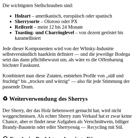
Die wichtigsten Stellschrauben sind:
Holzart
– amerikanisch, europäisch oder spanisch
Sherrysorte
– Oloroso oder PX
Reifezeit
– meist 12 bis 24 Monate
Toasting- und Charringlevel
– von dezent geröstet bis
karamellisiert
Jede dieser Komponenten wird von der Whisky‑Industrie
selbstverständlich haarklein definiert — und die jeweilige Bodega
setzt das dann pflichtbewusst um, als wäre es die Offenbarung
höchster Fasskunst.
Kombiniert man diese Zutaten, entstehen Profile von
süß und
fruchtig
bis
trocken und würzig
— also für jede Stimmung der
passende Dram.
♻️
Weiterverwendung des Sherrys
Der Sherry, der das Holz liebenswert gemacht hat, wird nicht
weggeschmissen. Als echter Sherry zum Verkauf hat er zwar keine
Chance, aber er findet neue Aufgaben als Verschnittwein, billiger
Brandy-Baustein oder edler Sherryessig — Recycling mit Stil.