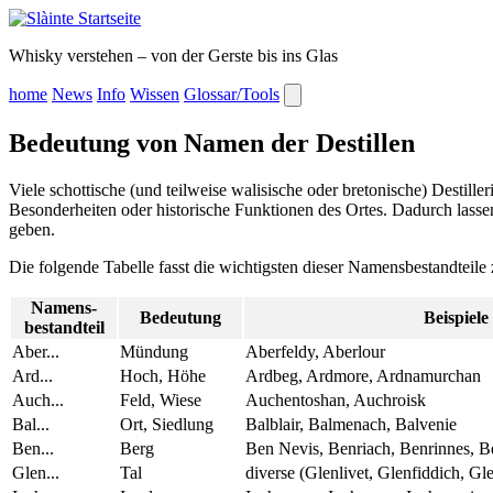
Whisky verstehen – von der Gerste bis ins Glas
home
News
Info
Wissen
Glossar/Tools
Bedeutung von Namen der Destillen
Viele schottische (und teilweise walisische oder bretonische) Desti
Besonderheiten oder historische Funktionen des Ortes. Dadurch lasse
geben.
Die folgende Tabelle fasst die wichtigsten dieser Namensbestandteil
Namens-
Bedeutung
Beispiele
bestandteil
Aber...
Mündung
Aberfeldy, Aberlour
Ard...
Hoch, Höhe
Ardbeg, Ardmore, Ardnamurchan
Auch...
Feld, Wiese
Auchentoshan, Auchroisk
Bal...
Ort, Siedlung
Balblair, Balmenach, Balvenie
Ben...
Berg
Ben Nevis, Benriach, Benrinnes, 
Glen...
Tal
diverse (Glenlivet, Glenfiddich, Glen