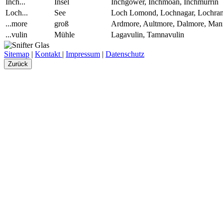
Inch...
Insel
Inchgower, Inchmoan, Inchmurrin
Loch...
See
Loch Lomond, Lochnagar, Lochra
...more
groß
Ardmore, Aultmore, Dalmore, Ma
...vulin
Mühle
Lagavulin, Tamnavulin
Sitemap
|
Kontakt
|
Impressum
|
Datenschutz
Zurück