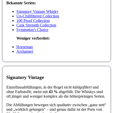
Bekannte Serien:
Signatory Vintage Whisky
Un-Chillfiltered Collection
100 Proof Collection
Cask Strength Collection
Symington's Choice
Weniger verbreitet:
Horseman
Archangel
Signatory Vintage
Einzelfassabfüllungen, in der Regel
nicht kühlgefiltert
und
ohne Farbstoffe, meist mit
43 %
abgefüllt. Die Whiskys sind
oft jünger und weniger komplex als die höherpreisigen Serien.
Die Abfüllungen bewegen sich qualitativ zwischen „ganz nett“
und „wirklich gelungen“ – und genau dafür ist der Preis von