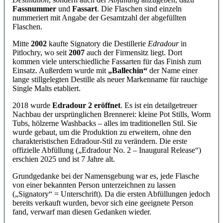
Fassnummer
und
Fassart
. Die Flaschen sind einzeln
nummeriert mit Angabe der Gesamtzahl der abgefüllten
Flaschen.
Mitte
2002
kaufte Signatory die Destillerie
Edradour
in
Pitlochry, wo seit
2007
auch der Firmensitz liegt. Dort
kommen viele unterschiedliche Fassarten für das Finish zum
Einsatz. Außerdem wurde mit
Ballechin
der Name einer
lange stillgelegten Destille als neuer Markenname für rauchige
Single Malts etabliert.
2018 wurde
Edradour 2 eröffnet
. Es ist ein detailgetreuer
Nachbau der ursprünglichen Brennerei: kleine Pot Stills, Worm
Tubs, hölzerne Washbacks – alles im traditionellen Stil. Sie
wurde gebaut, um die Produktion zu erweitern, ohne den
charakteristischen Edradour-Stil zu verändern. Die erste
offizielle Abfüllung (
Edradour No. 2 – Inaugural Release
)
erschien 2025 und ist 7 Jahre alt.
Grundgedanke bei der Namensgebung war es, jede Flasche
von einer bekannten Person unterzeichnen zu lassen
(
Signatory
= Unterschrift). Da die ersten Abfüllungen jedoch
bereits verkauft wurden, bevor sich eine geeignete Person
fand, verwarf man diesen Gedanken wieder.