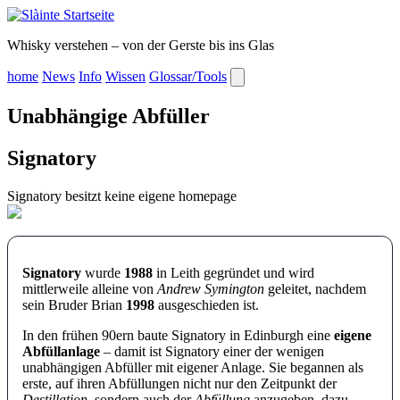
Whisky verstehen – von der Gerste bis ins Glas
home
News
Info
Wissen
Glossar/Tools
Unabhängige Abfüller
Signatory
Signatory besitzt keine eigene homepage
Signatory
wurde
1988
in Leith gegründet und wird
mittlerweile alleine von
Andrew Symington
geleitet, nachdem
sein Bruder Brian
1998
ausgeschieden ist.
In den frühen 90ern baute Signatory in Edinburgh eine
eigene
Abfüllanlage
– damit ist Signatory einer der wenigen
unabhängigen Abfüller mit eigener Anlage. Sie begannen als
erste, auf ihren Abfüllungen nicht nur den Zeitpunkt der
Destillation
, sondern auch der
Abfüllung
anzugeben, dazu